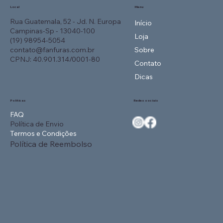
Local
Menu
Rua Guatemala, 52 - Jd. N. Europa
Início
Campinas-Sp - 13040-100
Loja
(19) 98954-5054
contato@fanfuras.com.br
Sobre
CPNJ: 40.901.314/0001-80
Contato
Dicas
Políticas
Redes sociais
FAQ
Política de Envio
Termos e Condições
Política de Reembolso