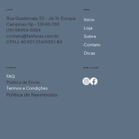
Local
Menu
Rua Guatemala, 52 - Jd. N. Europa
Início
Campinas-Sp - 13040-100
Loja
(19) 98954-5054
contato@fanfuras.com.br
Sobre
Produtos Inovadores que
CPNJ: 40.901.314/0001-80
Contato
Surpreendem: Criatividade que faz
Dicas
Diferença
Políticas
Redes sociais
FAQ
Política de Envio
Termos e Condições
Política de Reembolso