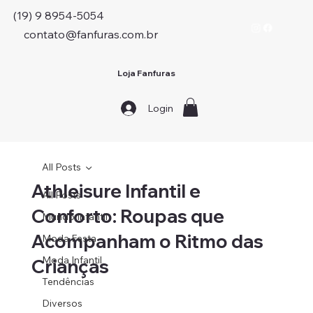
(19) 9 8954-5054
contato@fanfuras.com.br
Loja Fanfuras
Login
All Posts
Athleisure Infantil e
All Posts
Conforto: Roupas que
Mundo Infantil
Acompanham o Ritmo das
Moda Festa
Moda Infantil
Crianças
Tendências
Diversos