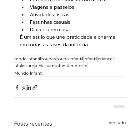
Viagens e passeios
Atividades físicas
Festinhas casuais
Dia a dia em casa
É um estilo que une praticidade e charme 
em todas as fases da infância.
moda infantil
roupas
roupa infantil
infantil
crianças
athleisure
athleisure infantil
conforto
Mundo Infantil
Ver tudo
Posts recentes