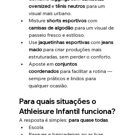
oversized
 e 
tênis neutros
 para um 
visual mais urbano.
Misture 
shorts esportivos
 com 
camisas de algodão
 para um visual de 
passeio fresco e estiloso.
Use 
jaquetinhas esportivas
 com 
jeans 
macio
 para criar produções mais 
estruturadas, sem perder o conforto.
Aposte em 
conjuntos 
coordenados
 para facilitar a rotina — 
sempre práticos e lindos para 
qualquer ocasião.
Para quais situações o 
Athleisure Infantil funciona?
A resposta é simples: 
para quase todas
.
Escola
Parques e brincadeiras ao ar livre