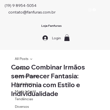
(19) 9 8954-5054
contato@fanfuras.com.br
Loja Fanfuras
Login
All Posts
Como Combinar Irmãos
All Posts
sem Parecer Fantasia:
Mundo Infantil
Harmonia com Estilo e
Moda Festa
Moda Infantil
Individualidade
Tendências
Diversos