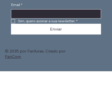
Email
*
Sim, quero assinar a sua newsletter.
*
Enviar
© 2035 por Fanfuras. Criado por
FanCom
.