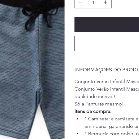
INFORMAÇÕES DO PROD
Conjunto Verão Infantil Masc
Conjunto Verão Infantil Mas
qualidade incrível!
Só a Fanfuras mesmo!
Itens da compra:
1 Camiseta: a camiseta
em ribana, garantindo u
1 Bermuda com bolso: o 