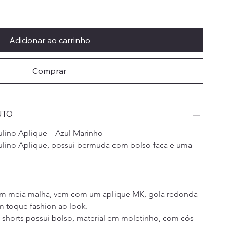
Adicionar ao carrinho
Comprar
UTO
ulino Aplique – Azul Marinho
culino Aplique, possui bermuda com bolso faca e uma 
 em meia malha, vem com um aplique MK, gola redonda 
m toque fashion ao look.
shorts possui bolso, material em moletinho, com cós 