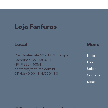
Loja Fanfuras
Local
Menu
Rua Guatemala, 52 - Jd. N. Europa
Início
Campinas-Sp - 13040-100
Loja
(19) 98954-5054
Sobre
contato@fanfuras.com.br
CPNJ: 40.901.314/0001-80
Contato
Dicas