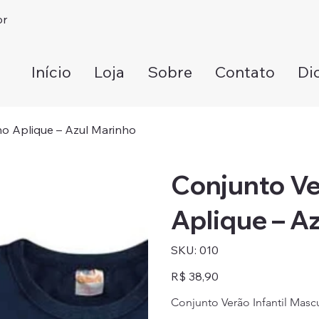
br
Início
Loja
Sobre
Contato
Di
no Aplique – Azul Marinho
Conjunto Ve
Aplique – A
SKU
SKU:
010
010
Preço
R$ 38,90
Conjunto Verão Infantil Masc