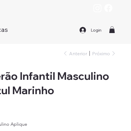
cas
Login
Anterior
Próximo
rão Infantil Masculino
zul Marinho
ulino Aplique