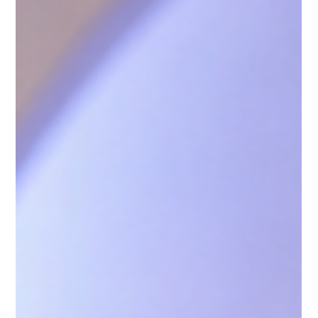
Mundo Infantil
A Volta dos Acessórios
Retrô na Moda Infantil
Os acessórios retrô infantil trazem laços, boinas, meias
coloridas e óculos vintage que adicionam charme, nostalgia e
personalidade aos looks das crianças.