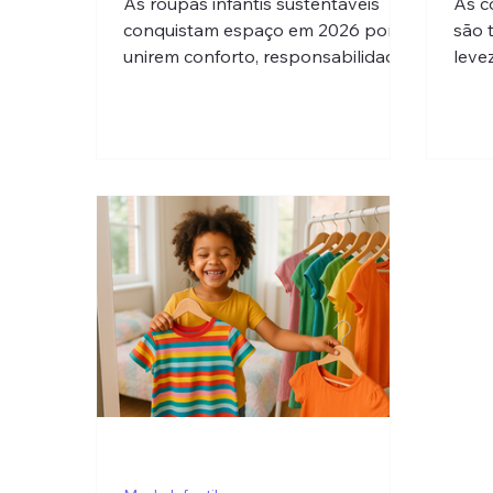
As roupas infantis sustentáveis
As c
conquistam espaço em 2026 por
são 
unirem conforto, responsabilidade
levez
ambiental e maior durabilidade,
os l
tornando-se a escolha ideal para
pais que buscam qualidade e
consciência.