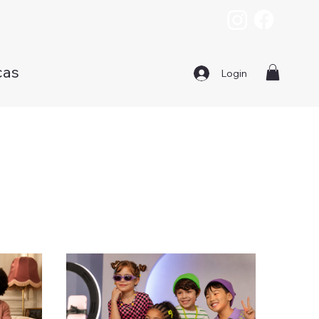
cas
Login