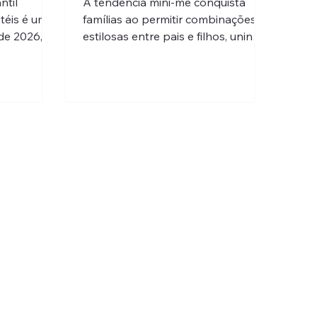
ntil
A tendência mini-me conquista
téis é uma
famílias ao permitir combinações
de 2026,
estilosas entre pais e filhos, unindo
moda, afeto e criatividade em looks
arda-roupa
modernos e harmoniosos.