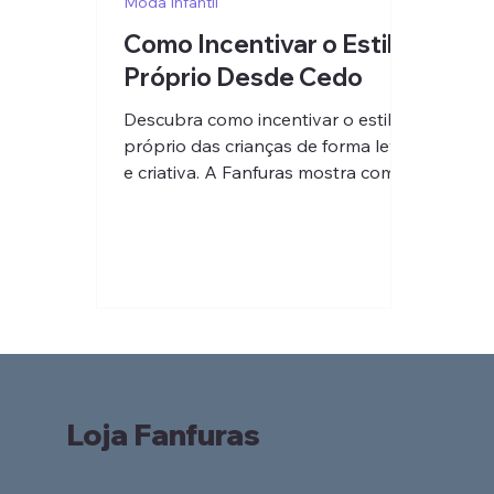
Moda Infantil
Como Incentivar o Estilo
Próprio Desde Cedo
Descubra como incentivar o estilo
próprio das crianças de forma leve
e criativa. A Fanfuras mostra como
transformar o momento de se
vestir em expressão e aprendizado.
Loja Fanfuras