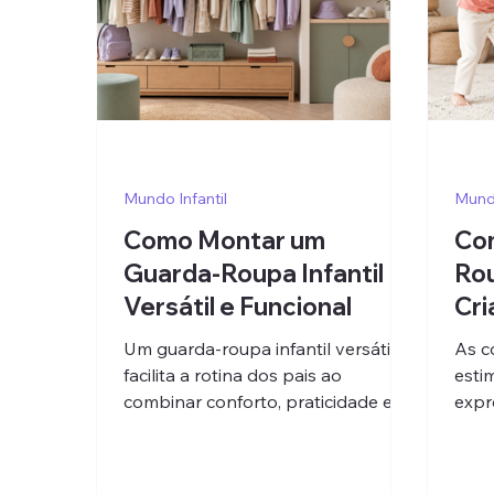
Mundo Infantil
Mundo
Como Montar um
Co
Guarda-Roupa Infantil
Rou
Versátil e Funcional
Cri
Um guarda-roupa infantil versátil
As c
facilita a rotina dos pais ao
esti
combinar conforto, praticidade e
expr
estilo em peças que funcionam
look
para diferentes ocasiões.
equi