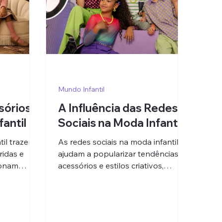
Mundo Infantil
sórios
A Influência das Redes
antil
Sociais na Moda Infantil
til trazem
As redes sociais na moda infantil
ridas e
ajudam a popularizar tendências,
ionam
acessórios e estilos criativos,
sonalidade
influenciando looks modernos e
confortáveis para crianças.