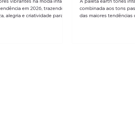
ores vibrantes na moda infantil
A paleta earth tones infa
tendência em 2026, trazendo
combinada aos tons pas
a, alegria e criatividade para
das maiores tendências 
ooks da primavera-verão.
trazendo leveza, estilo e
versatilidade para o gu
dos pequenos.