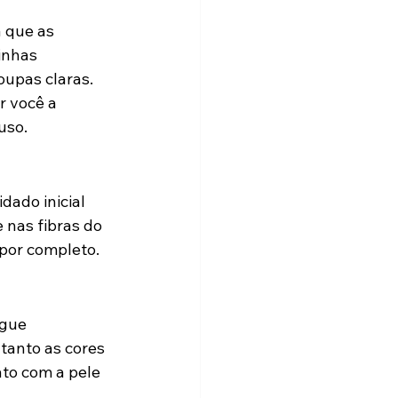
 que as 
inhas 
oupas claras. 
r você a 
uso.
ado inicial 
nas fibras do 
 por completo.
gue 
tanto as cores 
to com a pele 