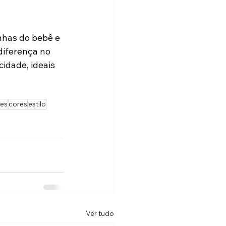
nhas do bebê e 
diferença no 
cidade, ideais 
ões
cores
estilo
Ver tudo