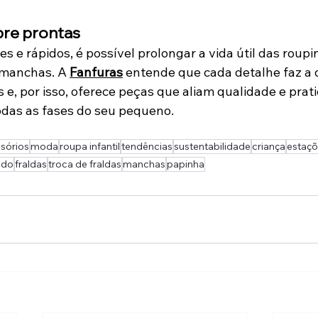
re prontas
 e rápidos, é possível prolongar a vida útil das roupi
 manchas. A 
Fanfuras
 entende que cada detalhe faz a 
s e, por isso, oferece peças que aliam qualidade e prati
das as fases do seu pe
queno.
sórios
moda
roupa infantil
tendências
sustentabilidade
criança
estaç
ido
fraldas
troca de fraldas
manchas
papinha