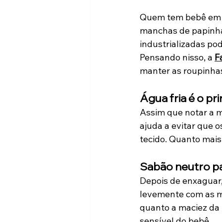
Quem te
m bebê em 
manchas de papinha 
industrializadas pod
Pensando nisso, a 
F
manter as roupinhas
Água fria é o pr
Assim que notar a m
ajuda a evitar que 
tecido. Quanto mais
Sabão neutro pa
Depois de enxaguar
levemente com as mã
quanto a maciez da 
sensível do bebê.