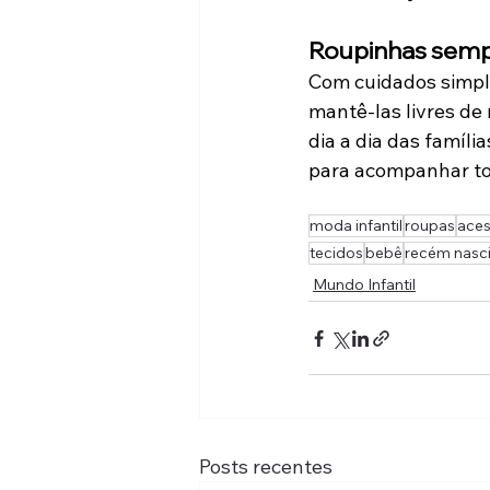
Roupinhas semp
Com cuidados simples
mantê-las livres de
dia a dia das família
para acompanhar to
moda infantil
roupas
aces
tecidos
bebê
recém nasc
Mundo Infantil
Posts recentes