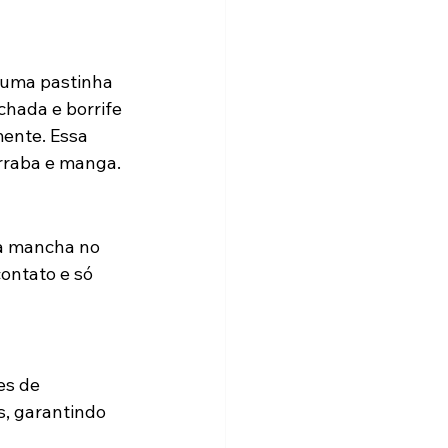
 uma pastinha 
hada e borrife 
ente. Essa 
rraba e manga.
 a mancha no 
ontato e só 
es de 
s, garantindo 