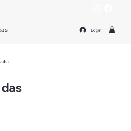
cas
Login
antes
 das